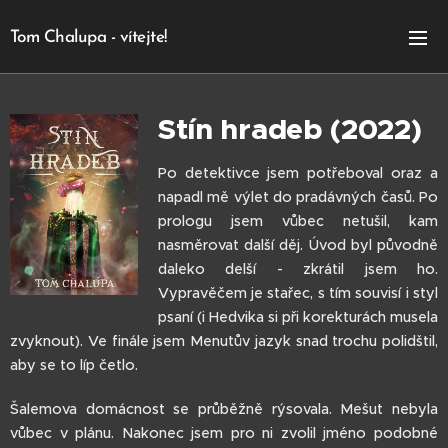
Tom Chalupa - vítejte!
Stín hradeb (2022)
Po detektivce jsem potřeboval oraz a
napadl mě výlet do pradávných časů. Po
prologu jsem vůbec netušil, kam
nasměrovat další děj. Úvod byl původně
daleko delší - zkrátil jsem ho.
Vypravěčem je stařec, s tím souvisí i styl
psaní (i Hedvika si při korekturách musela
zvyknout). Ve finále jsem Menutův jazyk snad trochu polidštil,
aby se to líp četlo.
Šalemova domácnost se průběžně rýsovala. Mešut nebyla
vůbec v plánu. Nakonec jsem pro ni zvolil jméno podobné