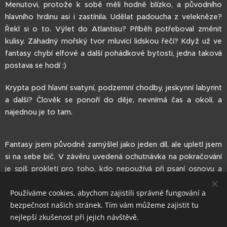
Menutovi, protože k sobě měli hodně blízko, a původního
hlavního hrdinu asi i zastínila. Udělat padoucha z velekněze?
Řekl si o to. Výlet do Atlantisu? Příběh potřeboval změnit
kulisy. Záhadný mořský tvor mluvící lidskou řečí? Když už ve
fantasy chybí elfové a další pohádkové bytosti, jedna taková
postava se hodí :)
Krypta pod hlavní svatyní, podzemní chodby, jeskynní labyrint
a další? Člověk se ponoří do děje, nevnímá čas a okolí, a
najednou je to tam.
Fantasy jsem původně zamýšlel jako jeden díl, ale upletl jsem
si na sebe bič. V závěru uvedená ochutnávka na pokračování
je spíš prokletí pro toho, kdo nepoužívá při psaní osnovu a
jede podle bezprostředních výplodů vlastní hlavy. Ale
Používáme cookies, abychom zajistili správné fungování a
představu mám a bude se víc cestovat po světě – to jediný
bezpečnost našich stránek. Tím vám můžeme zajistit tu
můžu slíbit.
nejlepší zkušenost při jejich návštěvě.