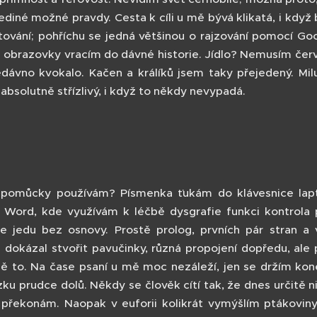
jediné možné pravdy. Cesta k cíli u mě bývá klikatá, i když 
stování; pohříchu se jedná většinou o rajzování pomocí Go
i obrazovky vracím do dávné historie. Jídlo? Nemusím čer
dávno kvokalo. Kačen a králíků jsem taky přejedený. Mil
absolutně střízlivý, i když to někdy nevypadá.
 pomůcky používám? Písmenka ťukám do klávesnice lap
ý Word, kde využívám k léčbě dysgrafie funkci kontrola
že jedu bez osnovy. Prostě prolog, prvních pár stran a
dokázal stvořit pavučinky, různá propojení dopředu, ale 
mě to. Na čase psaní u mě moc nezáleží, jen se držím kon
zku prudce dolů. Někdy se člověk cítí tak, že dnes určitě n
 překonám. Naopak v euforii kolikrát vymýšlím ptákoviny