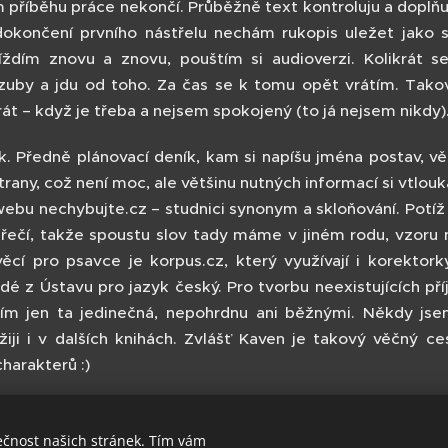
příběhu práce nekončí. Průběžně text kontroluju a doplňu
dokončení prvního nástřelu nechám rukopis uležet jako 
jíždím znovu a znovu, pouštím si audioverzi. Kolikrát 
uby a jdu od toho. Za čas se k tomu opět vrátím. Takov
át – když je třeba a nejsem spokojený (to já nejsem nikdy)
 Předně plánovací deník, kam si napíšu jména postav, věk
trany, což není moc, ale většinu nutných informací si vtlou
bu nechybujte.cz – studnici synonym a skloňování. Potíž je
nářečí, takže spoustu slov tady máme v jiném rodu, vzoru
věcí pro psavce je korpus.cz, který využívají i korektork
dé z Ústavu pro jazyk český. Pro tvorbu neexistujících pří
ím jen ta jedinečná, nepohrdnu ani běžnými. Někdy jsem
užiji i v dalších knihách. Zvlášť Kaven je takový věčný 
charakterů :)
ečnost našich stránek. Tím vám