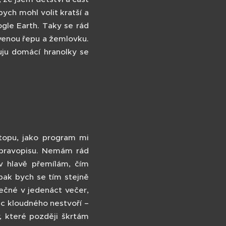
bych mohl volit kratší a
ogle Earth. Taky se rád
venou řepu a žemlovku.
uju domácí hranolky se
topu, jako program mi
 pravopisu. Nemám rád
 v hlavě přemílám, čím
pak bych se tím stejně
ečné v jedenáct večer,
ic kloudného nestvoří –
, které později škrtám