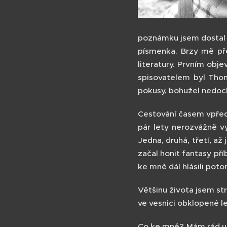
poznámku jsem dostal 
písmenka. Brzy mě př
literatury. Prvním obje
spisovatelem byl Thom
pokusy, bohužel nedoc
Cestování časem vpřed
pár lety nerozvážně v
Jedna, druhá, třetí, a
začal honit fantasy pří
ke mně dál hlásili poto
Většinu života jsem str
ve vesnici obklopené le
Co ke mně? Mám rád upř