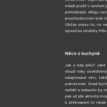
mládí prožil v sevření 
pohodlnější. Miluju ce
prostřednictvím knih č
Občas snesu to, co ne
spoustou omáčky. Píšu 
Něco z kuchyně
Jak a kdy píšu? Jaké
slouží roky osvědčen
nalajnované věci, tak
pokračovat. Snad bych 
neřídil a nebavilo by 
pak už jde aktivita mo
k překvapení to nějak