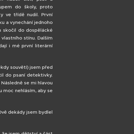
tupem do školy, proto
y ve třídě nudil. První
ku a vynechání jednoho
 skočil do dospělácké
 vlastního stínu. Dalším
í i mé první literární
kdy souvětí) jsem před
l do psaní detektivky.
. Následně se mi hlavou
otu moc nehlásím, aby se
. Dvě dekády jsem bydlel
že jsem dětství a část