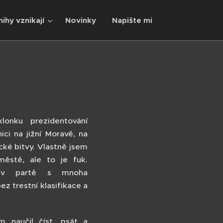
nihy vznikají
Novinky
Napište mi
lonku prezidentování
ici na jižní Moravě, na
ické bitvy. Vlastně jsem
městě, ale to je fuk.
l v partě s mnoha
z trestní klasifikace a
 naučil číst, psát a