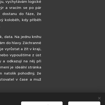
ju, vychytávám logické
sýr a vracím se po pár
se dostanu do fáze, že
ý koloběh, kdy příběh
.
, data. Na jednu knihu
kám do hlavy. Záchranné
 vyrůstat a žít v kraji,
 nebo vypouštíme z úst
y a odkazují na něj při
jmení je ideální stránka
 natolik pohodlný, že
cestovatel v čase a muž