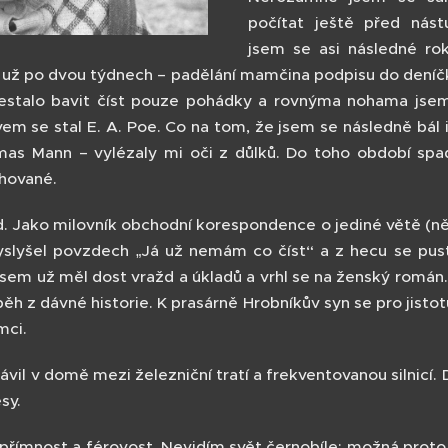
počítat ještě před nás
jsem se asi následné rok
už po dvou týdnech – padělání mamčina podpisu do deníč
estalo bavit číst pouze pohádky a rovnýma nohama jsem
vem se stal E. A. Poe. Co na tom, že jsem se následně bál i
as Mann – vylézaly mi oči z důlků. Do toho období spadaj
hované.
. Jako milovník obchodní korespondence o jediné větě (ně
yslyšel povzdech „Já už nemám co číst“ a z hecu se pusti
ž jsem už měl dost vražd a úkladů a vrhl se na ženský román
běh z dávné historie. K prasárně Hrobníkův syn se pro jist
mci.
ávil v domě mezi železniční tratí a frekventovanou silnicí
sy.
ímnost a férovost. Nevidím svět černobíle; možná proto, 