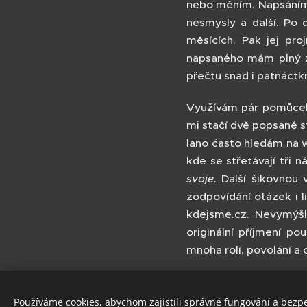
nebo měním. Napsáním 
nesmysly a další. Po 
měsících. Pak jej pro
napsaného mám plný z
přečtu snad i patnáctkr
Využívám pár pomůcek.
mi stačí dvě popsané s
lano často hledám na we
kde se střetávají tři 
svoje
. Další šikovnou 
zodpovídání otázek i li
kdejsme.cz. Nevymýšl
originální příjmení po
mnoha rolí, povolání a 
Používáme cookies, abychom zajistili správné fungování a bezp