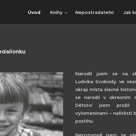
Úvod
Knihy
Nepostradatelní
Jak k
edailonku
Narodil jsem se na sk
Ludvíka Svobody, ve vesn
okraji místa slavné histor
se narodil v okresním 
Dětství jsem proži
vylomeninami – naštěstí be
postihu.
Nerozumně jsem se sám