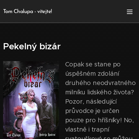
Tom Chalupa - vítejte!
Pekelný bizár
Copak se stane po
úspěšném zdolání
druhého neodvratného
milníku lidského života?
Pozor, následující
průvodce je určen
pouze pro hříšníky! No,
vlastně i trapní
svatouškové se můžou