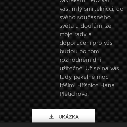
zakrákám… Pozívám
vás, milý smrtelníčci, do
svého současného
světa a doufám, že
moje rady a
doporučení pro vás
budou po tom
rozhodném dni
užitečné. Už se na vás
tady pekelně moc
těším! Hříšnice Hana
Pletichová.
UKÁZKA